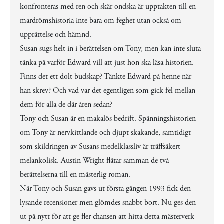
konfronteras med ren och skär ondska är upptakten till en
mardrömshistoria inte bara om feghet utan också om
upprättelse och hämnd.
Susan sugs helt in i berättelsen om Tony, men kan inte sluta
tänka på varför Edward vill att just hon ska läsa historien.
Finns det ett dolt budskap? Tänkte Edward på henne när
han skrev? Och vad var det egentligen som gick fel mellan
dem för alla de där åren sedan?
Tony och Susan är en makalös bedrift. Spänningshistorien
om Tony är nervkittlande och djupt skakande, samtidigt
som skildringen av Susans medelklassliv är träffsäkert
melankolisk. Austin Wright flätar samman de två
berättelserna till en mästerlig roman.
När Tony och Susan gavs ut första gången 1993 fick den
lysande recensioner men glömdes snabbt bort. Nu ges den
ut på nytt för att ge fler chansen att hitta detta mästerverk