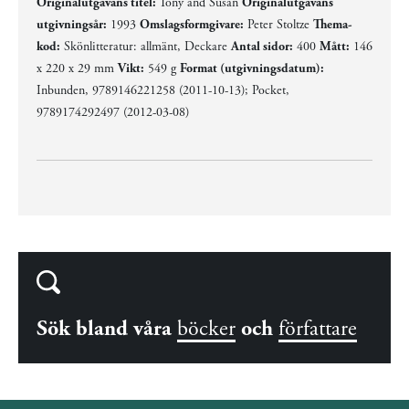
Originalutgåvans titel:
Tony and Susan
Originalutgåvans
utgivningsår:
1993
Omslagsformgivare:
Peter Stoltze
Thema-
kod:
Skönlitteratur: allmänt, Deckare
Antal sidor:
400
Mått:
146
x 220 x 29 mm
Vikt:
549 g
Format (utgivningsdatum):
Inbunden, 9789146221258 (2011-10-13); Pocket,
9789174292497 (2012-03-08)
Sök bland våra
böcker
och
författare