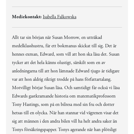
Mediekontakt:
Isabella Falkowska
Allt tar sin början när Susan Morrow, en uttråkad
medelklasshustru, får ett bokmanus skickat till sig. Det är
hennes exman, Edward, som vill att hon ska läsa det. Susan
tycker att det hela känns olustigt, särskilt som en av
anledningarna till att hon lämnade Edward tjugo år tidigare
var att hon aldrig riktigt trodde på hans författartalang.
Motvilligt börjar Susan läsa. Och samtidigt får också vi läsa
Edwards gastkramande historia om matematikprofessorn
Tony Hastings, som på en bilresa med sin fru och dotter
hetsas till en olycka. När han stannar vid vägrenen visar det
sig att männen i den andra bilen vill ha helt andra saker än
Tonys försäkringspapper. Tonys agerande när han plötsligt