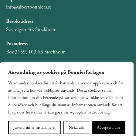
info@albertbonniers.se
Besöksadress
Sveavägen 56, Stockholm
Postadress
Box 3159, 103 63 Stockholm
Användning av cookies på Bonnierförlagen
Vi använder cookies för att förbättra din användarupplevelse och för
Om Bonnierförlagen
att analysera hur vår webbplats används. Dessa cookies samlar
Cookies
information om ditt beteende på vår webbplats, inklusive vilka sidor
du besöker och hur länge du stannar. Informationen används för att
Integritetspolicy
hjälpa oss förstå hur vi kan göra vår webbplats bättre för dig.
Justera mina inställningar
Neka alla
Acceptera alla