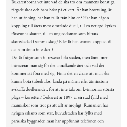
Bukarestborna vet inte vad de ska tro om mannens konstiga,
färgade skor och hans brist på etikett. Är han brottsling, är
han utlänning, har han fallit från himlen? Har han någon
koppling till årets mest omtalade duell, till en nerlagd kyrkas
försvunna skatter, till en ung adelsman som hittats
skottskadad i samma skog? Eller är han snarare kopplad till
det som ännu inte skett?
Det är frågor som intresserar hela staden, men ännu mer
intresserar man sig för det annalkande året och vad det
kommer att föra med sig. Finns det en chans att man ska
kunna bota tuberkulos, landa på månen eller åtminstone
avskaffa duellerandet, för att inte tala om kvinnornas största
plåga – korsetten? Bukarest år 1897 är en stad fylld med
människor som tror på att allt är möjligt. Rumänien har
nyligen erkänts som stat, huvudstaden har fyllts med
parisiska byggnader, man har uppfunnit telefonen och