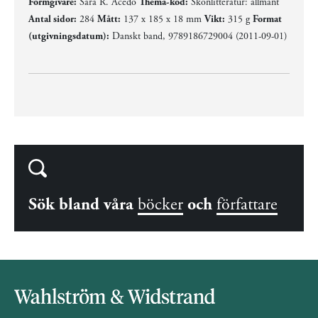
Formgivare:
Sara R. Acedo
Thema-kod:
Skönlitteratur: allmänt
Antal sidor:
284
Mått:
137 x 185 x 18 mm
Vikt:
315 g
Format
(utgivningsdatum):
Danskt band, 9789186729004 (2011-09-01)
Sök bland våra
böcker
och
författare