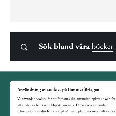
Sök bland våra
böcker
Användning av cookies på Bonnierförlagen
Wahlström & Widstrand är ett allmänutgivande förlag
Vi använder cookies för att förbättra din användarupplevelse och för
verksamt sedan 1884. Vi har en bred och varierad utgivning
att analysera hur vår webbplats används. Dessa cookies samlar
med ett tydligt fokus på skönlitteratur inom de flesta genrer.
information om ditt beteende på vår webbplats, inklusive vilka sidor