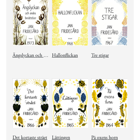
Ängslyckan och andra berättelser
Hallonflickan
Tre stigar
Det kortaste strået
Lättingen
På oxens horn