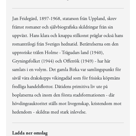
Jan Fridegård, 1897-1968, statarson från Uppland, skrev
främst romaner och självbiografiska skildringar från sin
uppväxt. Hans klara och knappa stilkonst präglar också hans
romantrilogi från Sveriges hednatid. Berättelserna om den
upproriske trälen Holme - Trägudars land (1940),
Gryningsfolket (1944) och Offerrök (1949) - har här
samlats i en volym. Det gamla Birka var samlingspunkt för
såväl våra drakskepps vikingadåd som för frisiska köpmäns
fredliga handelsflottor. Dåtidens primitiva liv ute på
boplatserna och inom den första stadsformationen - där
hövdingeauktoritet ställs mot livegenskap, kristendom mot
hedendom - skildras med stark inlevelse.
Ladda ner omslag