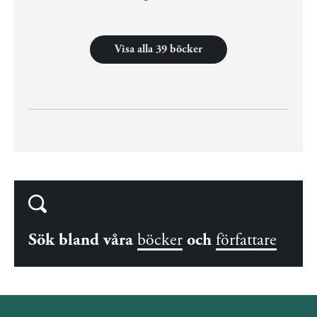
Visa alla 39 böcker
Sök bland våra
böcker
och
författare