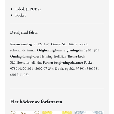
E-bok (EPUB2)
Pocket
Detaljerad fakta
Recensionsdag:
2012-11-27
Genre:
Skönlitteratur och
relaterande ämnen
Originalutgåvans utgivningsår:
1940-1949
Omslagsformgivare:
Henning Trollbäck
Thema-kod:
Skönlitteratur: allmänt
Format (utgivningsdatum):
Pocket,
9789146201014 (2002-07-25); E-bok, epub2, 9789143501681
(2012-11-13)
Fler böcker av författaren