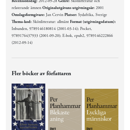
Recensionsdag:
2012-09-28
Genre:
Skönlitteratur och
relaterande ämnen
Originalutgåvans utgivningsår:
2001
Omslagsformgivare:
Jan Cervin
Platser:
Sydafrika, Sverige
Thema-kod:
Skönlitteratur: allmänt
Format (utgivningsdatum):
Inbunden, 9789146180814 (2001-03-14); Pocket,
9789176437933 (2001-09-20); E-bok, epub2, 9789146222866
(2012-09-14)
Fler böcker av författaren