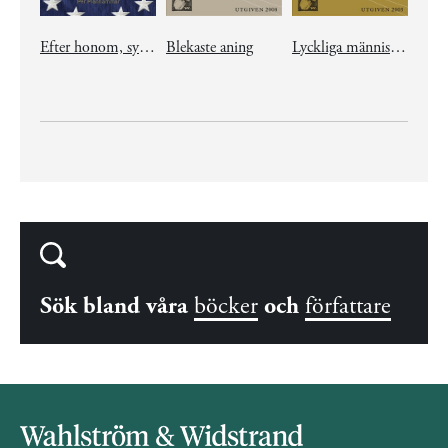
Efter honom, syndafloden
Blekaste aning
Lyckliga människor
Sök bland våra
böcker
och
författare