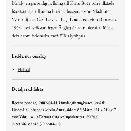
Minsk, en personlig hyllning till Karin Boye och inflätade
hänvisningar till andra litterära husgudar som Vladimir
Vysotskij och C.S. Lewis. Inga-Lina Lindqvist debuterade
1994 med lyriksamlingen Änglaspår, som blev den första
debut som belönades med FIB:s lyrikpris.
Ladda ner omslag
Häftad
Detaljerad fakta
Recensionsdag:
2002-04-11
Omslagsformgivare:
Per-Ole
Lindqvist, Johannes Molin
Antal sidor:
82
Mått:
151 x 210 x 7
mm
Vikt:
181 g
Format (utgivningsdatum):
Häftad,
9789146183242 (2002-04-11)