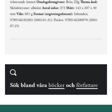
relaterande ämnen
Omslagsformgivare:
Brita Zilg
Thema-kod:
Skönlitteratur: allmänt
Antal sidor:
372
Mått:
143 x 207 x 30
mm
Vikt:
601 g
Format (utgivningsdatum):
Inbunden,
9789146183303 (2002-01-31); Pocket, 9789146200970 (2002-
07-25)
Sök bland våra
böcker
och
författare