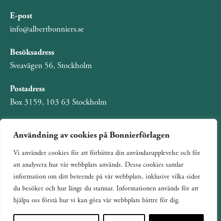
E-post
info@albertbonniers.se
Besöksadress
Sveavägen 56, Stockholm
Postadress
Box 3159, 103 63 Stockholm
Användning av cookies på Bonnierförlagen
Vi använder cookies för att förbättra din användarupplevelse och för
Om Bonnierförlagen
att analysera hur vår webbplats används. Dessa cookies samlar
Cookies
information om ditt beteende på vår webbplats, inklusive vilka sidor
du besöker och hur länge du stannar. Informationen används för att
Integritetspolicy
hjälpa oss förstå hur vi kan göra vår webbplats bättre för dig.