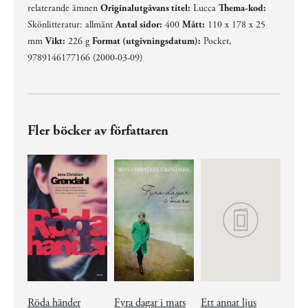
relaterande ämnen
Originalutgåvans titel:
Lucca
Thema-kod:
Skönlitteratur: allmänt
Antal sidor:
400
Mått:
110 x 178 x 25
mm
Vikt:
226 g
Format (utgivningsdatum):
Pocket,
9789146177166 (2000-03-09)
Fler böcker av författaren
Röda händer
Fyra dagar i mars
Ett annat ljus