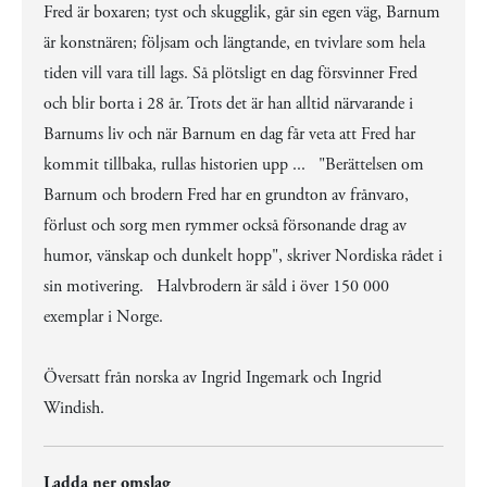
Fred är boxaren; tyst och skugglik, går sin egen väg, Barnum
är konstnären; följsam och längtande, en tvivlare som hela
tiden vill vara till lags. Så plötsligt en dag försvinner Fred
och blir borta i 28 år. Trots det är han alltid närvarande i
Barnums liv och när Barnum en dag får veta att Fred har
kommit tillbaka, rullas historien upp ... "Berättelsen om
Barnum och brodern Fred har en grundton av frånvaro,
förlust och sorg men rymmer också försonande drag av
humor, vänskap och dunkelt hopp", skriver Nordiska rådet i
sin motivering. Halvbrodern är såld i över 150 000
exemplar i Norge.
Översatt från norska av Ingrid Ingemark och Ingrid
Windish.
Ladda ner omslag