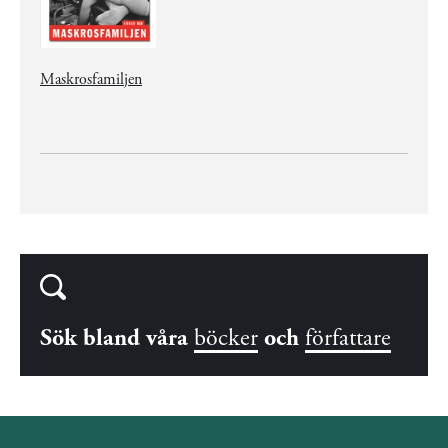
Maskrosfamiljen
Sök bland våra
böcker
och
författare