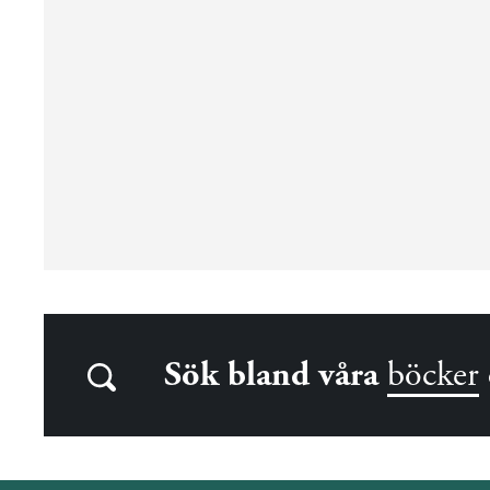
Sök bland våra
böcker