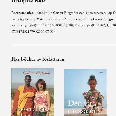
Detaljerad fakta
Recensionsdag:
2000-03-17
Genre:
Biografier och litteraturvetenskap
Or
prosa (ej fiktion)
Mått:
158 x 232 x 25 mm
Vikt:
539 g
Format (utgivn
Kartonnage, 9789146181156 (2001-03-20); Pocket, 9789146182313 (20
9789172321779 (2009-07-01)
Fler böcker av författaren