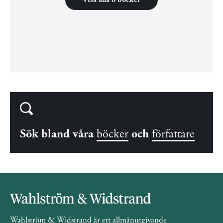
Sök bland våra
böcker
och
författare
Wahlström & Widstrand är ett allmänutgivande