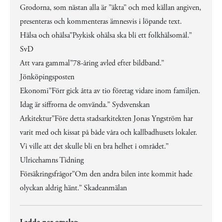
Grodorna, som nästan alla är ”äkta” och med källan angiven,
presenteras och kommenteras ämnesvis i löpande text.
Hälsa och ohälsa”Psykisk ohälsa ska bli ett folkhälsomål.”
SvD
Att vara gammal”78-åring avled efter bildband.”
Jönköpingsposten
Ekonomi”Förr gick åtta av tio företag vidare inom familjen.
Idag är siffrorna de omvända.” Sydsvenskan
Arkitektur”Före detta stadsarkitekten Jonas Yngström har
varit med och kissat på både våra och kallbadhusets lokaler.
Vi ville att det skulle bli en bra helhet i området.”
Ulricehamns Tidning
Försäkringsfrågor”Om den andra bilen inte kommit hade
olyckan aldrig hänt.” Skadeanmälan