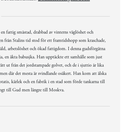
n fattig småstad, drabbad av vinterns väglöshet och
från Stalins tid stod för ett framtidshopp som kraschade,
åld, arbetslöshet och ökad fattigdom. I denna gudsförgätna
ja, en äkta babusjka. Han upptäckte ett samhälle som just
t ut från det jordstampade golvet, och de i sjuttio år lika
a men där det mesta är svindlande osäkert. Han kom att älska
tis, kärlek och en fabrik i en stad som förde tankarna till
ngt till Gud men längre till Moskva.