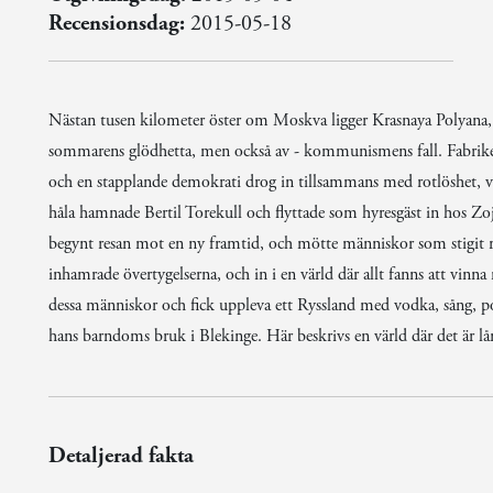
Recensionsdag:
2015-05-18
Nästan tusen kilometer öster om Moskva ligger Krasnaya Polyana, e
sommarens glödhetta, men också av - kommunismens fall. Fabriken 
och en stapplande demokrati drog in tillsammans med rotlöshet, v
håla hamnade Bertil Torekull och flyttade som hyresgäst in hos Zo
begynt resan mot en ny framtid, och mötte människor som stigit rät
inhamrade övertygelserna, och in i en värld där allt fanns att vinn
dessa människor och fick uppleva ett Ryssland med vodka, sång, pota
hans barndoms bruk i Blekinge. Här beskrivs en värld där det är lå
Detaljerad fakta