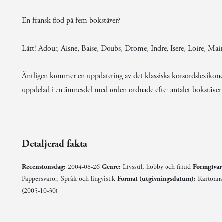
En fransk flod på fem bokstäver?
Lätt! Adour, Aisne, Baise, Doubs, Drome, Indre, Isere, Loire, Main
Äntligen kommer en uppdatering av det klassiska korsordslexiko
uppdelad i en ämnesdel med orden ordnade efter antalet bokstäve
Detaljerad fakta
Recensionsdag:
2004-08-26
Genre:
Livsstil, hobby och fritid
Formgivar
Pappersvaror, Språk och lingvistik
Format (utgivningsdatum):
Kartonna
(2005-10-30)