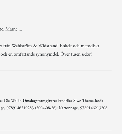
e, Marne ...
net från Wahlström & Widstrand! Enkelt och metodiskt
r och en omfattande synonymdel. Över tusen sidor!
e:
Ola Wallin
Omslagsformgivare:
Fredrika Siwe
Thema-kod:
ge, 9789146210283 (2004-08-26); Kartonnage, 9789146213208