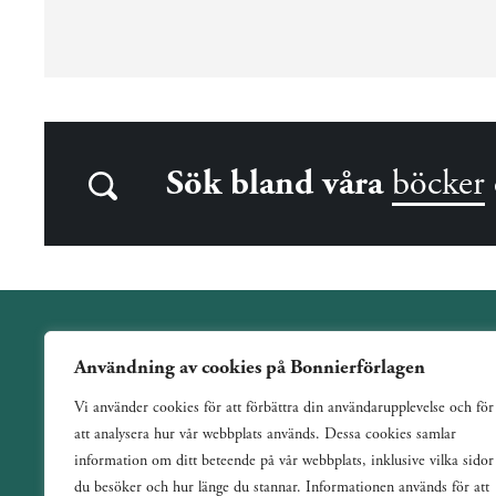
Sök bland våra
böcker
Användning av cookies på Bonnierförlagen
Wahlström & Widstrand är ett allmänutgivande förlag
Vi använder cookies för att förbättra din användarupplevelse och för
verksamt sedan 1884. Vi har en bred och varierad utgivning
att analysera hur vår webbplats används. Dessa cookies samlar
med ett tydligt fokus på skönlitteratur inom de flesta genrer.
information om ditt beteende på vår webbplats, inklusive vilka sidor
du besöker och hur länge du stannar. Informationen används för att