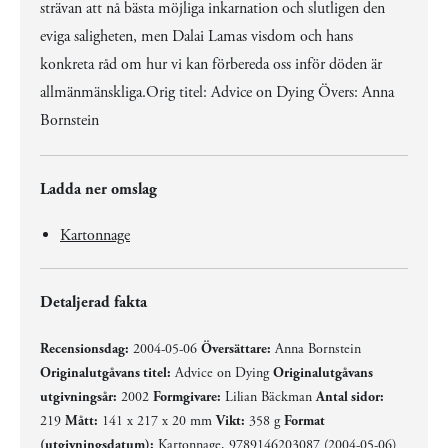
strävan att nå bästa möjliga inkarnation och slutligen den
eviga saligheten, men Dalai Lamas visdom och hans
konkreta råd om hur vi kan förbereda oss inför döden är
allmänmänskliga.Orig titel: Advice on Dying Övers: Anna
Bornstein
Ladda ner omslag
Kartonnage
Detaljerad fakta
Recensionsdag:
2004-05-06
Översättare:
Anna Bornstein
Originalutgåvans titel:
Advice on Dying
Originalutgåvans
utgivningsår:
2002
Formgivare:
Lilian Bäckman
Antal sidor:
219
Mått:
141 x 217 x 20 mm
Vikt:
358 g
Format
(utgivningsdatum):
Kartonnage, 9789146203087 (2004-05-06)