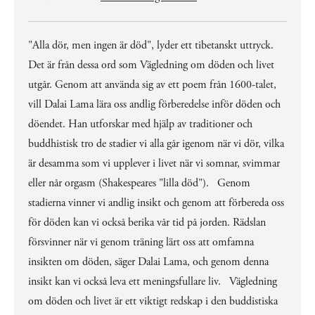
"Alla dör, men ingen är död", lyder ett tibetanskt uttryck.
Det är från dessa ord som Vägledning om döden och livet
utgår. Genom att använda sig av ett poem från 1600-talet,
vill Dalai Lama lära oss andlig förberedelse inför döden och
döendet. Han utforskar med hjälp av traditioner och
buddhistisk tro de stadier vi alla går igenom när vi dör, vilka
är desamma som vi upplever i livet när vi somnar, svimmar
eller når orgasm (Shakespeares "lilla död"). Genom
stadierna vinner vi andlig insikt och genom att förbereda oss
för döden kan vi också berika vår tid på jorden. Rädslan
försvinner när vi genom träning lärt oss att omfamna
insikten om döden, säger Dalai Lama, och genom denna
insikt kan vi också leva ett meningsfullare liv. Vägledning
om döden och livet är ett viktigt redskap i den buddistiska