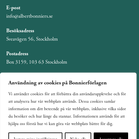
E-post
info@albertbonniers.se
Besöksadress
Sveavägen 56, Stockholm
Postadress
Box 3159, 103 63 Stockholm
Användning av cookies på Bonnierförlagen
Vi använder cookies för att förbättra din användarupplevelse och för
Om Bonnierförlagen
att analysera hur vår webbplats används. Dessa cookies samlar
Cookies
information om ditt beteende på vår webbplats, inklusive vilka sidor
du besöker och hur länge du stannar. Informationen används för att
Integritetspolicy
hjälpa oss förstå hur vi kan göra vår webbplats bättre för dig.