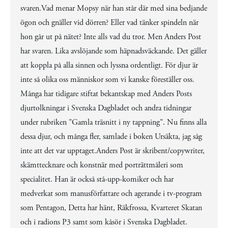
svaren.Vad menar Mopsy när han står där med sina bedjande
ögon och gnäller vid dörren? Eller vad tänker spindeln när
hon går ut på nätet? Inte alls vad du tror. Men Anders Post
har svaren. Lika avslöjande som häpnadsväckande. Det gäller
att koppla på alla sinnen och lyssna ordentligt. För djur är
inte så olika oss människor som vi kanske föreställer oss.
Många har tidigare stiftat bekantskap med Anders Posts
djurtolkningar i Svenska Dagbladet och andra tidningar
under rubriken "Gamla träsnitt i ny tappning". Nu finns alla
dessa djur, och många fler, samlade i boken Ursäkta, jag såg
inte att det var upptaget.Anders Post är skribent/copywriter,
skämttecknare och konstnär med porträttmåleri som
specialitet. Han är också stå-upp-komiker och har
medverkat som manusförfattare och agerande i tv-program
som Pentagon, Detta har hänt, Räkfrossa, Kvarteret Skatan
och i radions P3 samt som kåsör i Svenska Dagbladet.