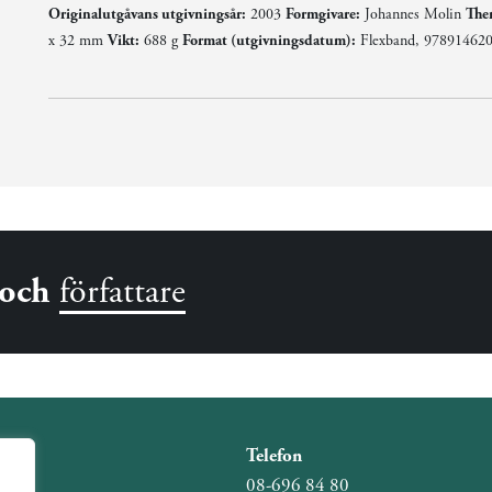
Originalutgåvans utgivningsår:
2003
Formgivare:
Johannes Molin
The
x 32 mm
Vikt:
688 g
Format (utgivningsdatum):
Flexband, 978914620
och
författare
Telefon
08-696 84 80