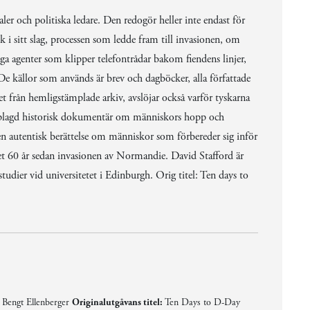
ler och politiska ledare. Den redogör heller inte endast för
 i sitt slag, processen som ledde fram till invasionen, om
agenter som klipper telefontrådar bakom fiendens linjer,
 De källor som används är brev och dagböcker, alla författade
t från hemligstämplade arkiv, avslöjar också varför tyskarna
 upplagd historisk dokumentär om människors hopp och
 en autentisk berättelse om människor som förbereder sig inför
et 60 år sedan invasionen av Normandie. David Stafford är
udier vid universitetet i Edinburgh. Orig titel: Ten days to
Bengt Ellenberger
Originalutgåvans titel:
Ten Days to D-Day