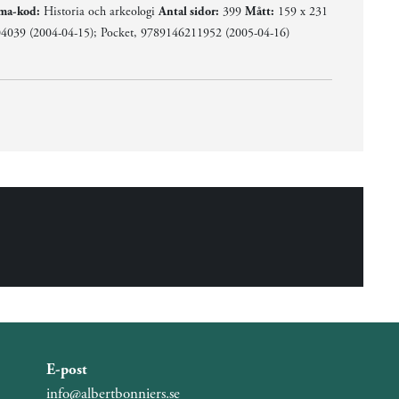
ma-kod:
Historia och arkeologi
Antal sidor:
399
Mått:
159 x 231
4039 (2004-04-15); Pocket, 9789146211952 (2005-04-16)
E-post
info@albertbonniers.se