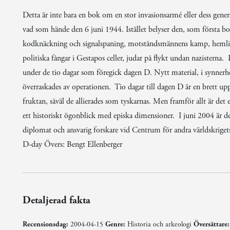
Detta är inte bara en bok om en stor invasionsarmé eller dess genera
vad som hände den 6 juni 1944. Istället belyser den, som första bok
kodknäckning och signalspaning, motståndsmännens kamp, hemliga 
politiska fångar i Gestapos celler, judar på flykt undan nazisterna.
under de tio dagar som föregick dagen D. Nytt material, i synnerhe
överraskades av operationen. Tio dagar till dagen D är en brett
fruktan, såväl de allierades som tyskarnas. Men framför allt är det
ett historiskt ögonblick med episka dimensioner. I juni 2004 är d
diplomat och ansvarig forskare vid Centrum för andra världskrigetst
D-day Övers: Bengt Ellenberger
Detaljerad fakta
Recensionsdag:
2004-04-15
Genre:
Historia och arkeologi
Översättare: