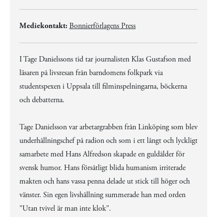
Mediekontakt:
Bonnierförlagens Press
I Tage Danielssons tid tar journalisten Klas Gustafson med
läsaren på livsresan från barndomens folkpark via
studentspexen i Uppsala till filminspelningarna, böckerna
och debatterna.
Tage Danielsson var arbetargrabben från Linköping som blev
underhållningschef på radion och som i ett långt och lyckligt
samarbete med Hans Alfredson skapade en guldålder för
svensk humor. Hans försåtligt blida humanism irriterade
makten och hans vassa penna delade ut stick till höger och
vänster. Sin egen livshållning summerade han med orden
"Utan tvivel är man inte klok".