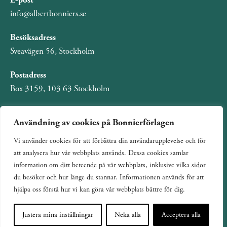
E-post
info@albertbonniers.se
Besöksadress
Sveavägen 56, Stockholm
Postadress
Box 3159, 103 63 Stockholm
Användning av cookies på Bonnierförlagen
Vi använder cookies för att förbättra din användarupplevelse och för
Om Bonnierförlagen
att analysera hur vår webbplats används. Dessa cookies samlar
Cookies
information om ditt beteende på vår webbplats, inklusive vilka sidor
du besöker och hur länge du stannar. Informationen används för att
Integritetspolicy
hjälpa oss förstå hur vi kan göra vår webbplats bättre för dig.
Justera mina inställningar
Neka alla
Acceptera alla