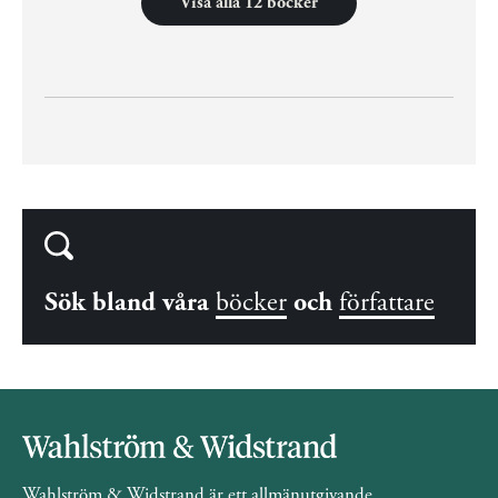
Visa alla 12 böcker
Sök bland våra
böcker
och
författare
Wahlström & Widstrand är ett allmänutgivande