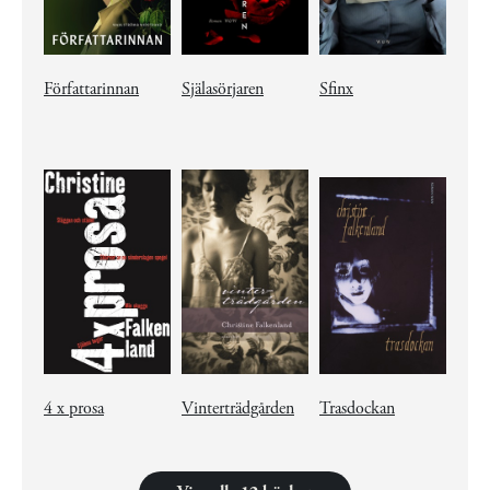
Författarinnan
Själasörjaren
Sfinx
4 x prosa
Vinterträdgården
Trasdockan