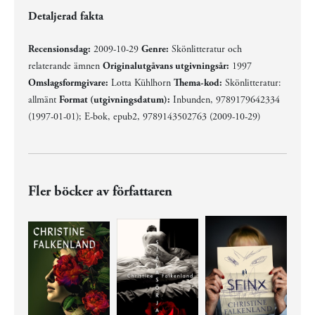
Detaljerad fakta
Recensionsdag:
2009-10-29
Genre:
Skönlitteratur och
relaterande ämnen
Originalutgåvans utgivningsår:
1997
Omslagsformgivare:
Lotta Kühlhorn
Thema-kod:
Skönlitteratur:
allmänt
Format (utgivningsdatum):
Inbunden, 9789179642334
(1997-01-01); E-bok, epub2, 9789143502763 (2009-10-29)
Fler böcker av författaren