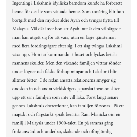
Ingenting i Lakshmis idylliska barndom kunde ha förberett
henne för det liv som väntade henne. Som tonåring blir hon
bortgift med den mycket äldre Ayah och tvingas flytta till
Malaysia. Väl där inser hon att Ayah inte är den välbärgade
man han utgett sig för att vara, utan en lägre tjänsteman
med flera fordringsägare efter sig. I ett slag tvingas Lakshmi
växa upp. Hon tar kommandot i huset och lyckas betala
mannens skulder. Men den växande familjen vittrar sönder
under lögner och falska förhoppningar och Lakshmi blir
alltmer bitter. I de redan ansatta relationerna smyger sig
ondskan in och andra världskrigets japanska invasion sliter
upp ett sår i familjen som inte vill läka. Först långt senare,
genom Lakshmis dotterdotter, kan familjen försonas. På ett
magiskt och färgstarkt språk berättar Rani Manicka om en
familj i Malaysia under 1900-talet. En på samma gång
fruktansvärd och underbar, skakande och oförglömlig