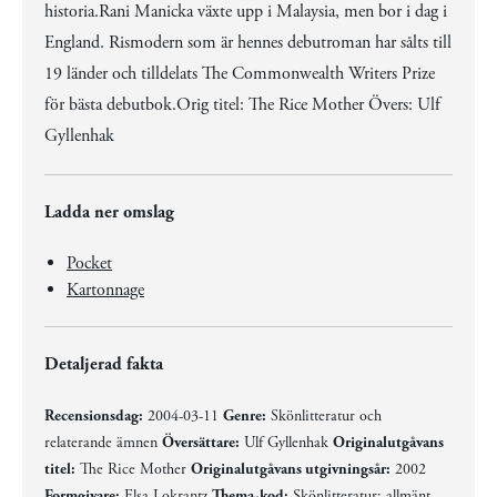
historia.Rani Manicka växte upp i Malaysia, men bor i dag i
England. Rismodern som är hennes debutroman har sålts till
19 länder och tilldelats The Commonwealth Writers Prize
för bästa debutbok.Orig titel: The Rice Mother Övers: Ulf
Gyllenhak
Ladda ner omslag
Pocket
Kartonnage
Detaljerad fakta
Recensionsdag:
2004-03-11
Genre:
Skönlitteratur och
relaterande ämnen
Översättare:
Ulf Gyllenhak
Originalutgåvans
titel:
The Rice Mother
Originalutgåvans utgivningsår:
2002
Formgivare:
Elsa Lokrantz
Thema-kod:
Skönlitteratur: allmänt