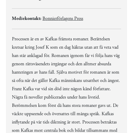
Mediekontakt:
Bonnierförlagens Press
Processen är en av Kafkas främsta romaner. Berättelsen
kretsar kring Josef K som en dag häktas utan att få veta vad
han står anklagad för. Romanen igenom får vi följa hans väg
genom rättsväsendets irrgångar och den alltmer absurda
hanteringen av hans fall. Själva motivet för romanen är som
så ofta när det gäller Kafka människans utsatthet och ångest.
Franz Kafka var vid sin död inte någon känd författare.
Några få noveller publicerades under hans livstid.
Berömmelsen kom först då hans stora romaner gavs ut. De
väckte uppseende och översattes till många språk. Kafkas
inflytande på vår tids diktning är stort. Processen betraktas
som Kafkas mest centrala bok och bildar tillsammans med