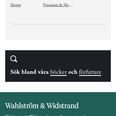
Slottet
Processen & Slottet (1 volym)
Sök bland våra
böcker
och
författare