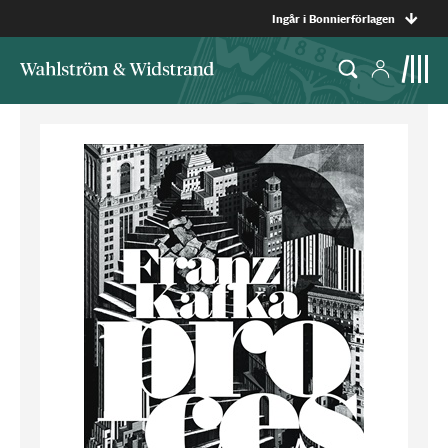
Ingår i Bonnierförlagen