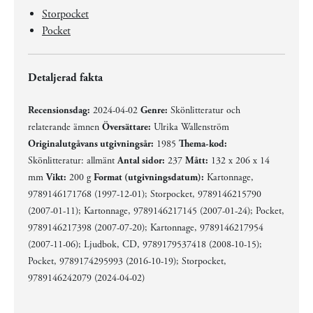
Storpocket
Pocket
Detaljerad fakta
Recensionsdag:
2024-04-02
Genre:
Skönlitteratur och
relaterande ämnen
Översättare:
Ulrika Wallenström
Originalutgåvans utgivningsår:
1985
Thema-kod:
Skönlitteratur: allmänt
Antal sidor:
237
Mått:
132 x 206 x 14
mm
Vikt:
200 g
Format (utgivningsdatum):
Kartonnage,
9789146171768 (1997-12-01); Storpocket, 9789146215790
(2007-01-11); Kartonnage, 9789146217145 (2007-01-24); Pocket,
9789146217398 (2007-07-20); Kartonnage, 9789146217954
(2007-11-06); Ljudbok, CD, 9789179537418 (2008-10-15);
Pocket, 9789174295993 (2016-10-19); Storpocket,
9789146242079 (2024-04-02)