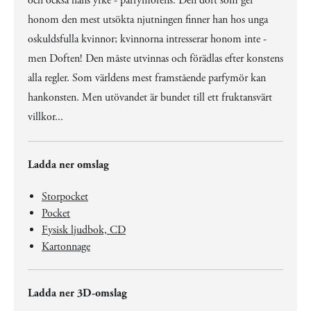
och också hans yrke - parfymörens. Den doft som ger
honom den mest utsökta njutningen finner han hos unga
oskuldsfulla kvinnor; kvinnorna intresserar honom inte -
men Doften! Den måste utvinnas och förädlas efter konstens
alla regler. Som världens mest framstående parfymör kan
hankonsten. Men utövandet är bundet till ett fruktansvärt
villkor...
Ladda ner omslag
Storpocket
Pocket
Fysisk ljudbok, CD
Kartonnage
Ladda ner 3D-omslag