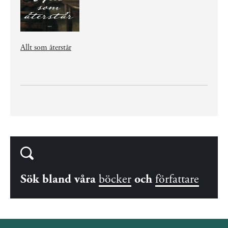
Allt som återstår
Sök bland våra
böcker
och
författare