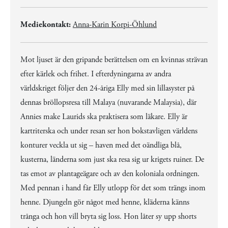
Mediekontakt:
Anna-Karin Korpi-Öhlund
Mot ljuset är den gripande berättelsen om en kvinnas strävan
efter kärlek och frihet. I efterdyningarna av andra
världskriget följer den 24-åriga Elly med sin lillasyster på
dennas bröllopsresa till Malaya (nuvarande Malaysia), där
Annies make Laurids ska praktisera som läkare. Elly är
kartriterska och under resan ser hon bokstavligen världens
konturer veckla ut sig – haven med det oändliga blå,
kusterna, länderna som just ska resa sig ur krigets ruiner. De
tas emot av plantageägare och av den koloniala ordningen.
Med pennan i hand får Elly utlopp för det som trängs inom
henne. Djungeln gör något med henne, kläderna känns
trånga och hon vill bryta sig loss. Hon låter sy upp shorts