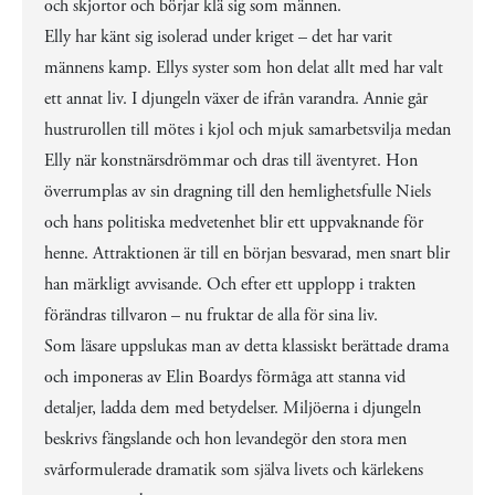
och skjortor och börjar klä sig som männen.
Elly har känt sig isolerad under kriget – det har varit
männens kamp. Ellys syster som hon delat allt med har valt
ett annat liv. I djungeln växer de ifrån varandra. Annie går
hustrurollen till mötes i kjol och mjuk samarbetsvilja medan
Elly när konstnärsdrömmar och dras till äventyret. Hon
överrumplas av sin dragning till den hemlighetsfulle Niels
och hans politiska medvetenhet blir ett uppvaknande för
henne. Attraktionen är till en början besvarad, men snart blir
han märkligt avvisande. Och efter ett upplopp i trakten
förändras tillvaron – nu fruktar de alla för sina liv.
Som läsare uppslukas man av detta klassiskt berättade drama
och imponeras av Elin Boardys förmåga att stanna vid
detaljer, ladda dem med betydelser. Miljöerna i djungeln
beskrivs fängslande och hon levandegör den stora men
svårformulerade dramatik som själva livets och kärlekens