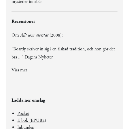
mysterier innebär.
Recensioner
Om
Allt som återstår
(2008):
"Boardy skriver in sig i en älskad tradition, och hon gör det
bra ..." Dagens Nyheter
"Boardy skriver in sig i en älskad tradition, och hon gör det bra ..." Dagens Nyheter
"Det finns en påfallande stilistisk mognad och konsekvens i Elin Boardys prosa ..." Svenska Dagbladet
"Den har allt det som kännetecknar en god roman ..." Nya Wermlands-Tidningen
Visa mer
Ladda ner omslag
Pocket
E-bok (EPUB2)
Inbunden