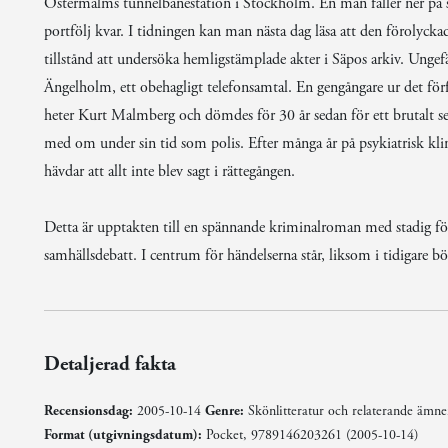
Östermalms tunnelbanestation i Stockholm. En man faller ner på sp
portfölj kvar. I tidningen kan man nästa dag läsa att den förolyck
tillstånd att undersöka hemligstämplade akter i Säpos arkiv. Ungefä
Ängelholm, ett obehagligt telefonsamtal. En gengångare ur det för
heter Kurt Malmberg och dömdes för 30 år sedan för ett brutalt sex
med om under sin tid som polis. Efter många år på psykiatrisk kl
hävdar att allt inte blev sagt i rättegången.
Detta är upptakten till en spännande kriminalroman med stadig fö
samhällsdebatt. I centrum för händelserna står, liksom i tidigare b
Detaljerad fakta
Recensionsdag:
2005-10-14
Genre:
Skönlitteratur och relaterande ämn
Format (utgivningsdatum):
Pocket, 9789146203261 (2005-10-14)