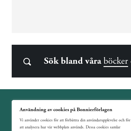
Sök bland våra
böcker
Användning av cookies på Bonnierförlagen
Wahlström & Widstrand är ett allmänutgivande förlag
Vi använder cookies för att förbättra din användarupplevelse och för
verksamt sedan 1884. Vi har en bred och varierad utgivning
att analysera hur vår webbplats används. Dessa cookies samlar