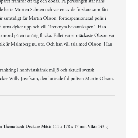
året framför ett tåg och dödas. På perssongen står hans
ade hette Morten Salmén och var en av de forskare som fått
r samtidigt får Martin Olsson, förtidspensionerad polis i
fl utna dyker upp och vill "återknyta bekantskapen". Han
mord på en tonårig fl icka. Fallet var et otäckaste Olsson var
inik är Malmberg nu ute. Och han vill tala med Olsson. Han
rankring i nordvästskånsk miljö och aktuell svensk
öcker Willy Josefsson, den luttrade f d polisen Martin Olsson.
en
Thema-kod:
Deckare
Mått:
111 x 178 x 17 mm
Vikt:
143 g