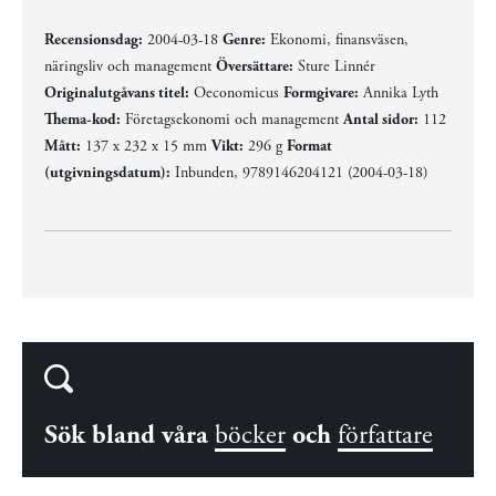
Recensionsdag:
2004-03-18
Genre:
Ekonomi, finansväsen,
näringsliv och management
Översättare:
Sture Linnér
Originalutgåvans titel:
Oeconomicus
Formgivare:
Annika Lyth
Thema-kod:
Företagsekonomi och management
Antal sidor:
112
Mått:
137 x 232 x 15 mm
Vikt:
296 g
Format
(utgivningsdatum):
Inbunden, 9789146204121 (2004-03-18)
Sök bland våra
böcker
och
författare