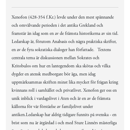
Xenofon (428-354 f.Kr.) levde under den mest spännande
och omvälvande perioden i det antika Grekland och
framstår än idag som en av de främsta historikerna av sin tid.
Ledarskap är, förutom Anabasis och några praktiska skrifter,
en av de fyra sokratiska dialoger han författade. Textens
centrala tema är diskussionen mellan Sokrates och
Kritobulos om hur en lantegendom ska skötas och vilka
dygder en atensk medborgare bör äga, men idag
uppmärksammas skriften minst lika mycket för frågan kring
kvinnans roll i samhället och privatlivet. Xenofon ger oss en
unik inblick i vardagslivet i Aten och är en av de främsta
källorna för vår förståelse av familjelivet under
antiken.Ledarskap har aldrig tidigare funnits på svenska - en
brist som nu är åtgärdad i och med Sture Linnérs mästerliga