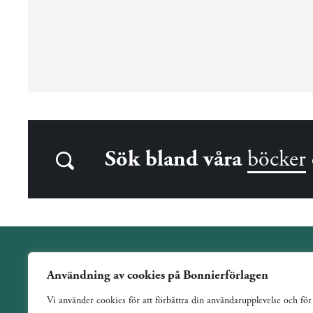
Sök bland våra
böcker
Användning av cookies på Bonnierförlagen
Wahlström & Widstrand är ett allmänutgivande förlag
Vi använder cookies för att förbättra din användarupplevelse och för
verksamt sedan 1884. Vi har en bred och varierad utgivning