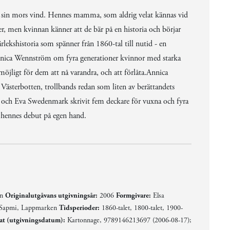
å sin mors vind. Hennes mamma, som aldrig velat kännas vid
r, men kvinnan känner att de bär på en historia och börjar
ärlekshistoria som spänner från 1860-tal till nutid - en
 Annica Wennström om fyra generationer kvinnor med starka
öjligt för dem att nå varandra, och att förlåta.Annica
terbotten, trollbands redan som liten av berättandets
 och Eva Swedenmark skrivit fem deckare för vuxna och fyra
hennes debut på egen hand.
en
Originalutgåvans utgivningsår:
2006
Formgivare:
Elsa
 Sapmi, Lappmarken
Tidsperioder:
1860-talet, 1800-talet, 1900-
at (utgivningsdatum):
Kartonnage, 9789146213697 (2006-08-17);