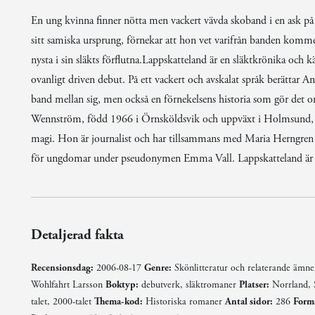
En ung kvinna finner nötta men vackert vävda skoband i en ask p
sitt samiska ursprung, förnekar att hon vet varifrån banden komme
nysta i sin släkts förflutna.Lappskatteland är en släktkrönika och k
ovanligt driven debut. På ett vackert och avskalat språk berättar
band mellan sig, men också en förnekelsens historia som gör det om
Wennström, född 1966 i Örnsköldsvik och uppväxt i Holmsund, Väs
magi. Hon är journalist och har tillsammans med Maria Herngren
för ungdomar under pseudonymen Emma Vall. Lappskatteland är 
Detaljerad fakta
Recensionsdag:
2006-08-17
Genre:
Skönlitteratur och relaterande ämn
Wohlfahrt Larsson
Boktyp:
debutverk, släktromaner
Platser:
Norrland,
talet, 2000-talet
Thema-kod:
Historiska romaner
Antal sidor:
286
Form