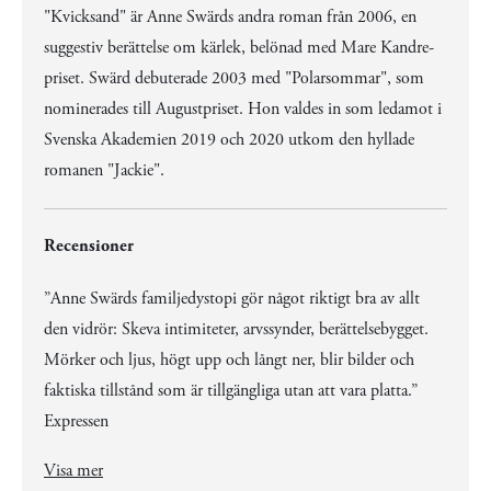
"Kvicksand" är Anne Swärds andra roman från 2006, en
suggestiv berättelse om kärlek, belönad med Mare Kandre-
priset. Swärd debuterade 2003 med "Polarsommar", som
nominerades till Augustpriset. Hon valdes in som ledamot i
Svenska Akademien 2019 och 2020 utkom den hyllade
romanen "Jackie".
Recensioner
”Anne Swärds familjedystopi gör något riktigt bra av allt
den vidrör: Skeva intimiteter, arvssynder, berättelsebygget.
Mörker och ljus, högt upp och långt ner, blir bilder och
faktiska tillstånd som är tillgängliga utan att vara platta.”
Expressen
”Anne Swärds familjedystopi gör något riktigt bra av allt den vidrör: Skeva intimiteter, arvssynder, berättelsebygget. Mörker och ljus, högt upp och långt ner, blir bilder och faktiska tillstånd som är tillgängliga utan att vara platta.” Expressen
Visa mer