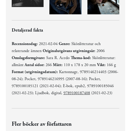
Detaljerad fakta
Recensionsdag:
2021-02-04
Genre:
Skönlitteratur och
relaterande ämnen
Originalutgåvans utgivningsår:
2006
Omslagsformgivare:
Sara R. Acedo
Thema-kod:
Skönlitteratur:
allmänt
Antal sidor:
266
Mått:
110 x 178 x 20 mm
Vikt:
166 g
Format (utgivningsdatum):
Kartonnage, 9789146214403 (2006-
08-24); Pocket, 9789146216995 (2007-08-16); Pocket,
9789100185121 (2021-02-04); E-bok, epub2, 9789100185046
(2021-02-23); Ljudbok, digital,
9789100187408
(2021-02-23)
Fler böcker av författaren