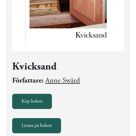
Kvicksand
Författare:
Anne Swärd
Köp boken
Lyssna på boken