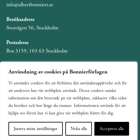
info@albertbonniers.se
Besöksadress
Sveavägen 56, Stockholm
Postadress
Box 3159, 103 63 Stockholm
Användning av cookies på Bonnierförlagen
Vi använder cookies för att förbättra din användarupplevelse och för
Om Bonnierförlagen
att analysera hur vår webbplats används. Dessa cookies samlar
Cookies
information om ditt beteende på vår webbplats, inklusive vilka sidor
du besöker och hur länge du stannar. Informationen används för att
Integritetspolicy
hjälpa oss förstå hur vi kan göra vår webbplats bättre för dig.
Justera mina inställningar
Neka alla
Acceptera alla