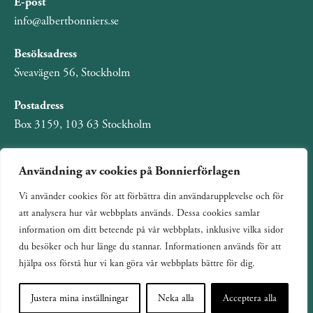
E-post
info@albertbonniers.se
Besöksadress
Sveavägen 56, Stockholm
Postadress
Box 3159, 103 63 Stockholm
Användning av cookies på Bonnierförlagen
Vi använder cookies för att förbättra din användarupplevelse och för
Om Bonnierförlagen
att analysera hur vår webbplats används. Dessa cookies samlar
Cookies
information om ditt beteende på vår webbplats, inklusive vilka sidor
du besöker och hur länge du stannar. Informationen används för att
Integritetspolicy
hjälpa oss förstå hur vi kan göra vår webbplats bättre för dig.
Justera mina inställningar
Neka alla
Acceptera alla