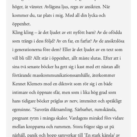
höger, åt vänster. Avlägsna ljus, regn av ansikten. När
kommer du, tar plats i mig. Med all din lycka och
öppenhet.
Kling kling – är det ljudet av ett nyfött barn? Av de ofödda
som trängs i dess följd? Av en far, en farfar? Av de ansiktslösa
i generationerna före dem? Eller är det ljudet av en text som
vill bli till? Allt står i öppenhet, allt måste slutas. Efter att i
sina två senaste böcker ha gett sig i kast med ett nästan allt
förtärande masskommunikationssamhälle, återkommer
Kennet Klemets med en diktsvit som rör sig i en både
intimare och öppnare sfär, men som i lika hög grad som
hans tidigare böcker präglas av nerv, intensitet och språkligt
egensinne. "Suverän diktsamling. Sårbarhet, rumskänsla,
pregnant rytm i många skalor. Vardagens mirakel förs vidare
mellan kropparna och rummen. Stora frågor sägs ut på
närhåll, panik och hopp samverkar till 'En stark känsla/ av