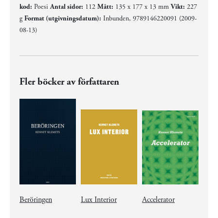
kod:
Poesi
Antal sidor:
112
Mått:
135 x 177 x 13 mm
Vikt:
227
g
Format (utgivningsdatum):
Inbunden, 9789146220091 (2009-
08-13)
Fler böcker av författaren
Beröringen
Lux Interior
Accelerator