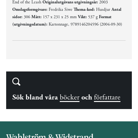
End of the Leash
Originalutgåvans utgivningsår:
2003
Omslagsformgivare:
Fredrika Siwe
Thema-kod:
Husdjur
Antal
sidor:
306
Mått:
157 x 231 x 25 mm
Vikt:
537 g
Format
(utgivningsdatum):
Kartonnage, 9789146204596 (2004-09-30)
Sök bland våra
böcker
och
författare