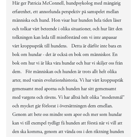
Här ger Patricia McConnell, hundpsykolog med mångårig
erfarenhet, ett annorlunda perspektiv på samspelet mellan
människa och hund. Hon visar hur hunden hela tiden läser
och tolkar vårt beteende i olika situationer, och hur lätt den
tolkningen kan leda till missförstånd om vi inte anpassar
vårt kroppsspråk till hundens. Detta är därför inte bara en
bok om hundar - det är också en bok om människor. En
bok om hur vi är lika våra hundar och hur vi skiljer oss från
dem. För människan och hunden är trots allt helt olika
arter, med varsin evolutionshistoria. Vi har vårt kroppsspråk
gemensamt med aporna och hunden har sitt gemensamt
med vargens och rävens. Vi har alltså helt olika "modersmål"
och mycket går förlorat i översättningen dem emellan.
Genom att bete oss mindre som apor och mer som hundar
kan vi till exempel tydligt få hunden att förstå när vi vill att
den ska komma, genom att vända oss i den riktning hunden