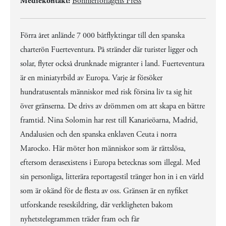
Mediekontakt:
Bonnierförlagens Press
Förra året anlände 7 000 båtflyktingar till den spanska
charterön Fuerteventura. På stränder där turister ligger och
solar, flyter också drunknade migranter i land. Fuerteventura
är en miniatyrbild av Europa. Varje år försöker
hundratusentals människor med risk försina liv ta sig hit
över gränserna. De drivs av drömmen om att skapa en bättre
framtid. Nina Solomin har rest till Kanarieöarna, Madrid,
Andalusien och den spanska enklaven Ceuta i norra
Marocko. Här möter hon människor som är rättslösa,
eftersom derasexistens i Europa betecknas som illegal. Med
sin personliga, litterära reportagestil tränger hon in i en värld
som är okänd för de flesta av oss. Gränsen är en nyfiket
utforskande reseskildring, där verkligheten bakom
nyhetstelegrammen träder fram och får