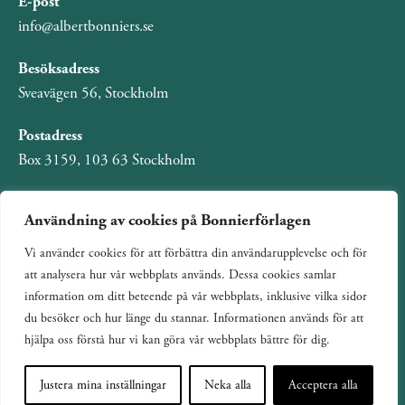
E-post
info@albertbonniers.se
Besöksadress
Sveavägen 56, Stockholm
Postadress
Box 3159, 103 63 Stockholm
Användning av cookies på Bonnierförlagen
Vi använder cookies för att förbättra din användarupplevelse och för
Om Bonnierförlagen
att analysera hur vår webbplats används. Dessa cookies samlar
Cookies
information om ditt beteende på vår webbplats, inklusive vilka sidor
du besöker och hur länge du stannar. Informationen används för att
Integritetspolicy
hjälpa oss förstå hur vi kan göra vår webbplats bättre för dig.
Justera mina inställningar
Neka alla
Acceptera alla