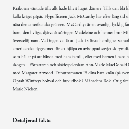
Kråkorna väntade tills allt hade blivit lugnt därnere. Tills den blå 
kalla kriget pågår. Flygofficeren Jack McCarthy har efter lång tid u
nära den amerikanska gränsen. McCarthys är en ovanligt lycklig f
barn, den livliga, djärva åttaåringen Madeleine och hennes bror Mik
överstelöjtnant. Vad ingen vet är att Jack i största hemlighet sama
amerikanska flygvapnet för att hjälpa en avhoppad sovjetisk rymdfor
som håller på att hända med hans familj, eller med barnen i hans närh
skogen ...Författaren och skådespelerskan Ann-Marie MacDonald är
med Margaret Atwood. Debutromanen På dina bara knän (på svenska 
Oprah Winfreys bokval och huvudbok i Månadens Bok. Orig titel:
Marie Nielsen
Detaljerad fakta