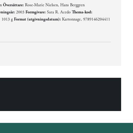
en
Översättare:
Rose-Marie Nielsen, Hans Berggren
vningsår:
2003
Formgivare:
Sara R. Acedo
Thema-kod:
:
1013 g
Format (utgivningsdatum):
Kartonnage, 9789146204411