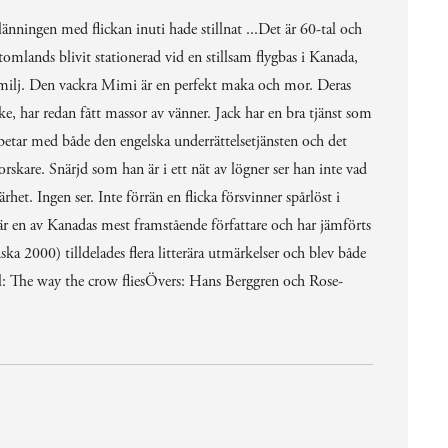
klänningen med flickan inuti hade stillnat ...Det är 60-tal och
tomlands blivit stationerad vid en stillsam flygbas i Kanada,
amilj. Den vackra Mimi är en perfekt maka och mor. Deras
e, har redan fått massor av vänner. Jack har en bra tjänst som
rbetar med både den engelska underrättelsetjänsten och det
skare. Snärjd som han är i ett nät av lögner ser han inte vad
et. Ingen ser. Inte förrän en flicka försvinner spårlöst i
 en av Kanadas mest framstående författare och har jämförts
2000) tilldelades flera litterära utmärkelser och blev både
 The way the crow fliesÖvers: Hans Berggren och Rose-