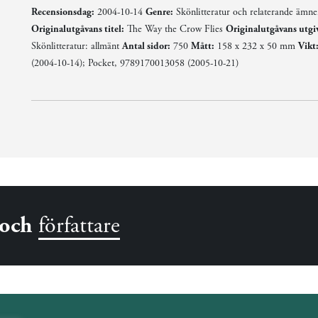
Recensionsdag:
2004-10-14
Genre:
Skönlitteratur och relaterande ämn
Originalutgåvans titel:
The Way the Crow Flies
Originalutgåvans utgi
Skönlitteratur: allmänt
Antal sidor:
750
Mått:
158 x 232 x 50 mm
Vikt
(2004-10-14); Pocket, 9789170013058 (2005-10-21)
och
författare