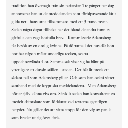
tradition han övertagit från sin farfarsfar. Tre gånger per dag
annonserar han ut de meddelanden som förbipasserande låtit
glida ner i hans urna tillsammans med ett 5 franc-mynt.
Sedan några dagar tillbaka har det bland de andra funnits
gåtfulla och vagt hotfulla brev. Kommissarie Adamsberg
får besök av en orolig kvinna. På dörrarna i det hus där hon
bor har någon målat underliga tecken, svarta
uppochnervända 4:or. Samma sak visar sig ha hänt på
ytterligare ett dussin ställen i staden. Det här är precis ett
sådant fall som Adamsberg gillar. Och som han också sätter i
samband med de kryptiska meddelandena. Men Adamsberg
börjar själv känna viss oro. Särskilt sedan han konsulterat en
medeltidsforskare som förklarat vad texterna egentligen
betyder. Nu gäller det att sätta stopp för den våg av panik
som breder ut sig över Paris.