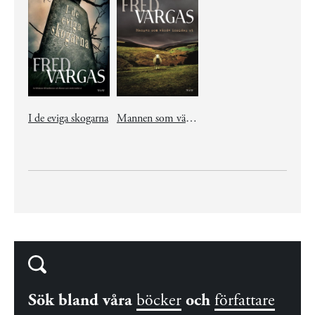
I de eviga skogarna
Mannen som vände insidan ut
Sök bland våra
böcker
och
författare