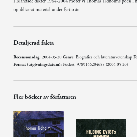
I Blandade dikter 1964-2004 möter vi Thomas Tidholms poesi i hans
opublicerat material under fyrtio år.
Detaljerad fakta
Recensionsdag:
2004-05-20
Genre:
Biografier och litteraturvetenskap
Fo
Format (utgivningsdatum):
Pocket, 9789146204688 (2004-05-20)
Fler böcker av författaren