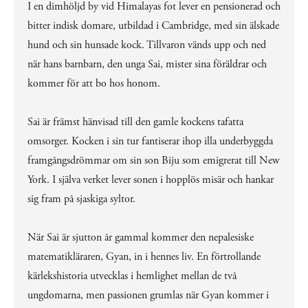
I en dimhöljd by vid Himalayas fot lever en pensionerad och
bitter indisk domare, utbildad i Cambridge, med sin älskade
hund och sin hunsade kock. Tillvaron vänds upp och ned
när hans barnbarn, den unga Sai, mister sina föräldrar och
kommer för att bo hos honom.
Sai är främst hänvisad till den gamle kockens tafatta
omsorger. Kocken i sin tur fantiserar ihop illa underbyggda
framgångsdrömmar om sin son Biju som emigrerat till New
York. I själva verket lever sonen i hopplös misär och hankar
sig fram på sjaskiga syltor.
När Sai är sjutton år gammal kommer den nepalesiske
matematikläraren, Gyan, in i hennes liv. En förtrollande
kärlekshistoria utvecklas i hemlighet mellan de två
ungdomarna, men passionen grumlas när Gyan kommer i