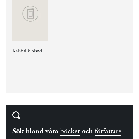
Kalabalik bland guavaträden
Sök bland våra
böcker
och
författare