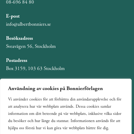
08-696 84 80
E-post
info@albertbonniers.se
Besöksadress
Sveavägen 56, Stockholm
Postadress
Box 3159, 103 63 Stockholm
Användning av cookies på Bonnierförlagen
Vi använder cookies för att förbättra din användarupplevelse och för
Om Bonnierförlagen
att analysera hur vår webbplats används. Dessa cookies samlar
Cookies
information om ditt beteende på vår webbplats, inklusive vilka sidor
du besöker och hur länge du stannar. Informationen används för att
Integritetspolicy
hjälpa oss förstå hur vi kan göra vår webbplats bättre för dig.